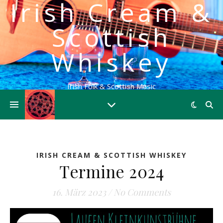
Irish Cream &
Scottish
Whiskey
Irish Folk & Scottish Music
IRISH CREAM & SCOTTISH WHISKEY
Termine 2024
16. März 2023
/
No Comments