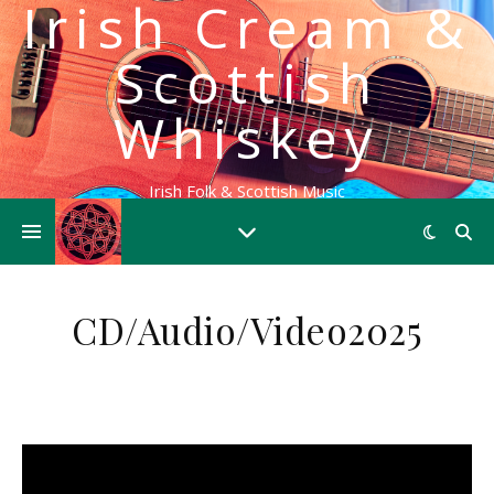
Irish Cream &
Scottish
Whiskey
Irish Folk & Scottish Music
CD/Audio/Video2025