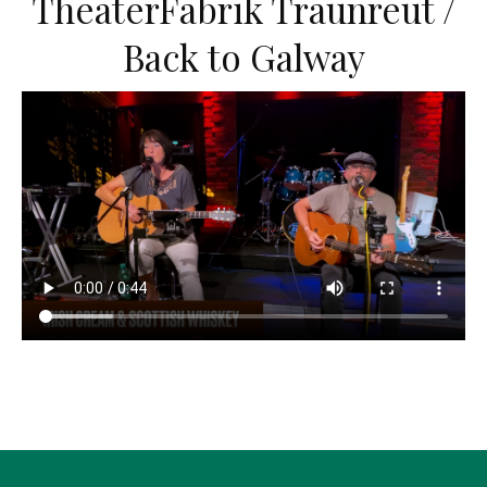
TheaterFabrik Traunreut /
Back to Galway