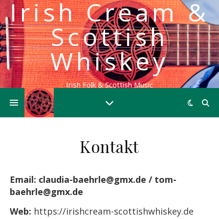
Irish Cream &
Scottish
Whiskey
Irish Folk & Scottish Music
Kontakt
Email: claudia-baehrle@gmx.de / tom-
baehrle@gmx.de
Web:
https://irishcream-scottishwhiskey.de