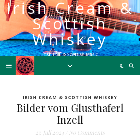
Irish Cream &
Scottish
Whiskey
Irish Folk & Scottish Music
IRISH CREAM & SCOTTISH WHISKEY
Bilder vom Glusthaferl
Inzell
27. Juli 2024
/
No Comments