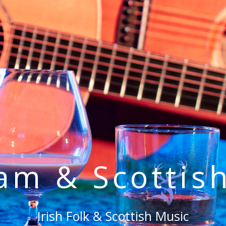
eam & Scottis
Irish Folk & Scottish Music