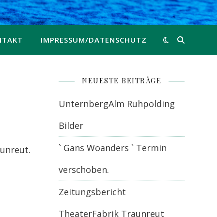
NTAKT
IMPRESSUM/DATENSCHUTZ
NEUESTE BEITRÄGE
UnternbergAlm Ruhpolding
Bilder
` Gans Woanders ` Termin
aunreut.
verschoben.
Zeitungsbericht
TheaterFabrik Traunreut