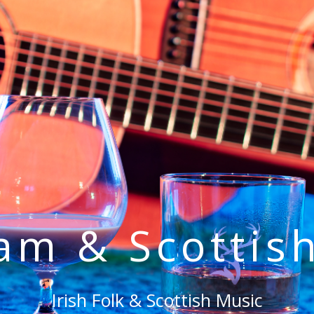
eam & Scottis
Irish Folk & Scottish Music