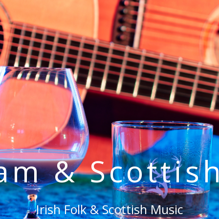
eam & Scottis
Irish Folk & Scottish Music