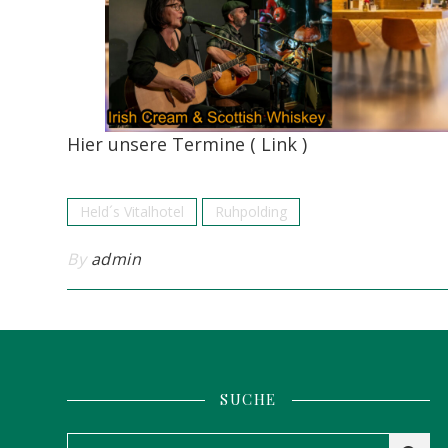
Hier unsere Termine ( Link )
Held´s Vitalhotel
Ruhpolding
By
admin
SUCHE