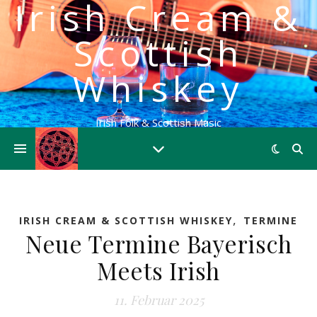
Irish Cream &
Scottish
Whiskey
Irish Folk & Scottish Music
,
IRISH CREAM & SCOTTISH WHISKEY
TERMINE
Neue Termine Bayerisch
Meets Irish
11. Februar 2025