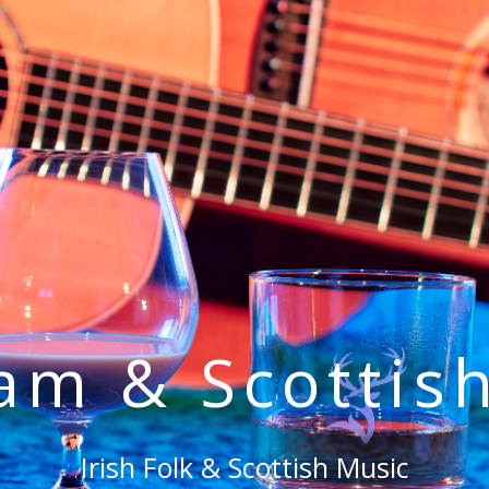
eam & Scottis
Irish Folk & Scottish Music