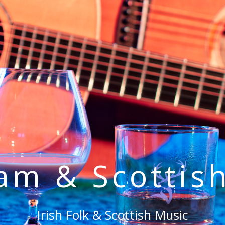
eam & Scottis
Irish Folk & Scottish Music