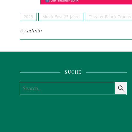
2025
Musik Fest 25 Jahre
Theater Fabrik Traunr
By
admin
SUCHE